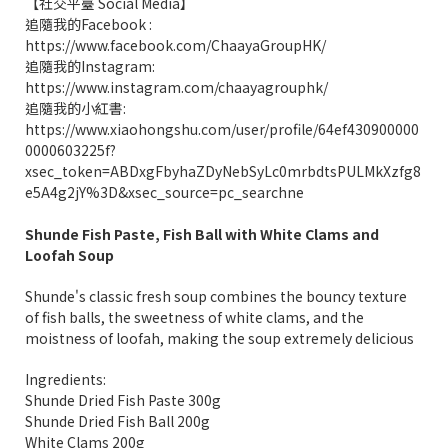
【社交平臺 Social Media】
追隨我的Facebook :
https://www.facebook.com/ChaayaGroupHK/
追隨我的Instagram:
https://www.instagram.com/chaayagrouphk/
追隨我的小紅書:
https://www.xiaohongshu.com/user/profile/64ef430900000
0000603225f?
xsec_token=ABDxgFbyhaZDyNebSyLc0mrbdtsPULMkXzfg8
e5A4g2jY%3D&xsec_source=pc_searchne
Shunde Fish Paste, Fish Ball with White Clams and
Loofah Soup
Shunde's classic fresh soup combines the bouncy texture
of fish balls, the sweetness of white clams, and the
moistness of loofah, making the soup extremely delicious
Ingredients:
Shunde Dried Fish Paste 300g
Shunde Dried Fish Ball 200g
White Clams 200g