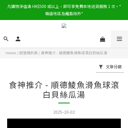
凡購物淨值滿 HK$500 或以上，即可享免費本地送貨服務 1 次。*
偏遠地區及離島除外*
Home
/
部落格列表
/
食神推介 - 順德鯪魚滑魚球滾白貝絲瓜湯
文章分類
食神推介 - 順德鯪魚滑魚球滾
白貝絲瓜湯
2025-10-02