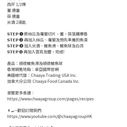
西芹 1/2棵
薑 適量
蒜 適量
米酒 2湯匙
𝗦𝗧𝗘𝗣 ➊ 將絲瓜及蘿蔔切片，薑、蒜落鑊爆香
𝗦𝗧𝗘𝗣 ➋ 再加入絲瓜、蘿蔔及預先準備的魚湯
𝗦𝗧𝗘𝗣 ➌ 加入米酒、鯪魚滑、鯪魚球及白貝
𝗦𝗧𝗘𝗣 ➍ 再加入雲耳及鹽，完成!
產品：順德鯪魚滑及順德鯪魚球
香港銷售地點：卓亞國際官網
美國總代理：Chaaya Trading USA Inc.
加拿大分公司: Chaaya Food Canada Inc.
瀏覽更多食譜︰
https://www.chaayagroup.com/pages/recipes
👨‍🍳~歡迎訂閱我們:
https://www.youtube.com/@chaayagroupHK