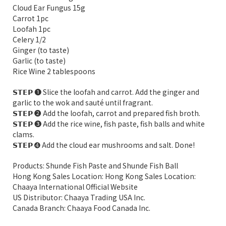
Cloud Ear Fungus 15g
Carrot 1pc
Loofah 1pc
Celery 1/2
Ginger (to taste)
Garlic (to taste)
Rice Wine 2 tablespoons
𝗦𝗧𝗘𝗣 ➊ Slice the loofah and carrot. Add the ginger and
garlic to the wok and sauté until fragrant.
𝗦𝗧𝗘𝗣 ➋ Add the loofah, carrot and prepared fish broth.
𝗦𝗧𝗘𝗣 ➌ Add the rice wine, fish paste, fish balls and white
clams.
𝗦𝗧𝗘𝗣 ➍ Add the cloud ear mushrooms and salt. Done!
Products: Shunde Fish Paste and Shunde Fish Ball
Hong Kong Sales Location: Hong Kong Sales Location:
Chaaya International Official Website
US Distributor: Chaaya Trading USA Inc.
Canada Branch: Chaaya Food Canada Inc.