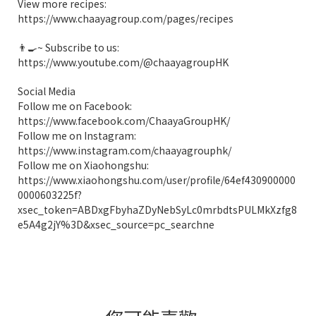
View more recipes:
https://www.chaayagroup.com/pages/recipes
👨‍🍳~ Subscribe to us:
https://www.youtube.com/@chaayagroupHK
Social Media
Follow me on Facebook:
https://www.facebook.com/ChaayaGroupHK/
Follow me on Instagram:
https://www.instagram.com/chaayagrouphk/
Follow me on Xiaohongshu:
https://www.xiaohongshu.com/user/profile/64ef430900000
0000603225f?
xsec_token=ABDxgFbyhaZDyNebSyLc0mrbdtsPULMkXzfg8
e5A4g2jY%3D&xsec_source=pc_searchne