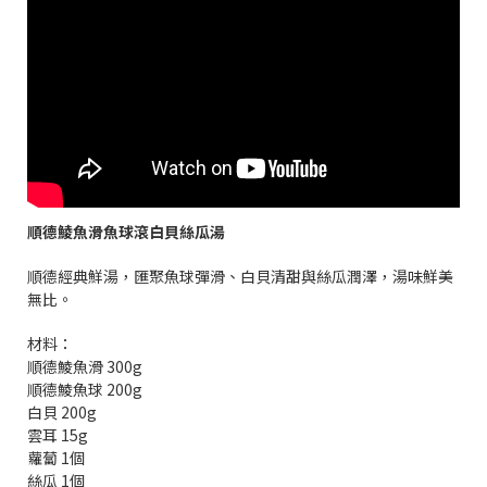
順德鯪魚滑魚球滾白貝絲瓜湯
順德經典鮮湯，匯聚魚球彈滑、白貝清甜與絲瓜潤澤，湯味鮮美
無比。
材料：
順德鯪魚滑 300g
順德鯪魚球 200g
白貝 200g
雲耳 15g
蘿蔔 1個
絲瓜 1個