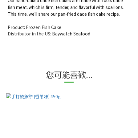
Our hand-baked dace fish cakes are made with 100% dace
fish meat, which is firm, tender, and flavorful with scallions.
This time, we'll share our pan-fried dace fish cake recipe.
Product: Frozen Fish Cake
Distributor in the US:
Baywatch Seafood
您可能喜歡...